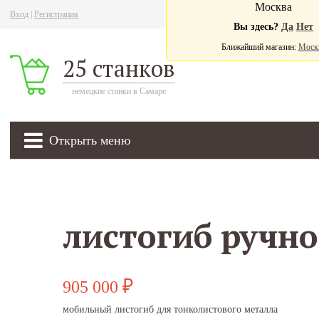
Москва
Вход
|
Регистрация
Ва
Вы здесь?
Да
Нет
Ближайший магазин:
Моск
25 станков
немецкие станки в Самаре
Открыть меню
905 000
₽
мобильный листогиб для тонколистового металла